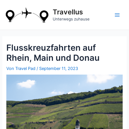
Zum
Inhalt
Travellus
springen
Main
Unterwegs zuhause
Men
Flusskreuzfahrten auf
Rhein, Main und Donau
Von
Travel Pad
/
September 11, 2023