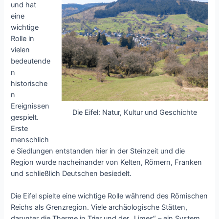
und hat
eine
wichtige
Rolle in
vielen
bedeutende
n
historische
n
Ereignissen
Die Eifel: Natur, Kultur und Geschichte
gespielt.
Erste
menschlich
e Siedlungen entstanden hier in der Steinzeit und die
Region wurde nacheinander von Kelten, Römern, Franken
und schließlich Deutschen besiedelt.
Die Eifel spielte eine wichtige Rolle während des Römischen
Reichs als Grenzregion. Viele archäologische Stätten,
darunter die Therme in Trier und der „Limes“ – ein System