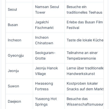
Namsan Seoul
Besuche ein
Seoul
Tower
traditionelles Teehaus
Jagalchi
Erlebe das Busan Film
Busan
Fischmarkt
Festival
Incheon
Incheon
Taste die lokale Küche
Chinatown
Seokguram-
Teilnahme an einer
Gyeongju
Grotte
Tempelzeremonie
Jeonju Hanok
Lerne über traditionelle
Jeonju
Village
Handwerkskunst
Hwaseong
Kostproben lokaler
Suwon
Fortress
Snacks auf dem Markt
Yuseong Hot
Besuche das
Daejeon
Springs
Wissenschaftsmuseum