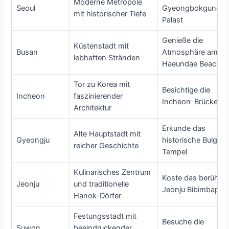
Moderne Metropole
Seoul
Gyeongbokgung-
mit historischer Tiefe
Palast
Genieße die
Küstenstadt mit
Busan
Atmosphäre am
lebhaften Stränden
Haeundae Beach
Tor zu Korea mit
Besichtige die
Incheon
faszinierender
Incheon-Brücke
Architektur
Erkunde das
Alte Hauptstadt mit
Gyeongju
historische Bulguk
reicher Geschichte
Tempel
Kulinarisches Zentrum
Koste das berühmt
Jeonju
und traditionelle
Jeonju Bibimbap
Hanok-Dörfer
Festungsstadt mit
Besuche die
Suwon
beeindruckender