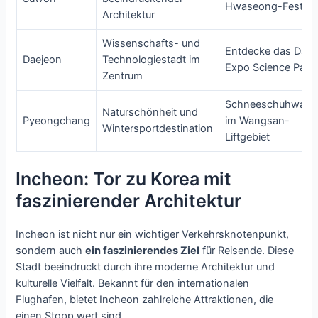
Hwaseong-Festun
Architektur
Wissenschafts- und
Entdecke das Daej
Daejeon
Technologiestadt im
Expo Science Park
Zentrum
Schneeschuhwand
Naturschönheit und
Pyeongchang
im Wangsan-
Wintersportdestination
Liftgebiet
Incheon: Tor zu Korea mit
faszinierender Architektur
Incheon ist nicht nur ein wichtiger Verkehrsknotenpunkt,
sondern auch
ein faszinierendes Ziel
für Reisende. Diese
Stadt beeindruckt durch ihre moderne Architektur und
kulturelle Vielfalt. Bekannt für den internationalen
Flughafen, bietet Incheon zahlreiche Attraktionen, die
einen Stopp wert sind.