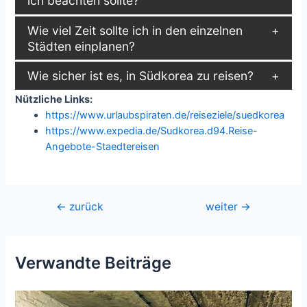
ich beachten sollte?
Wie viel Zeit sollte ich in den einzelnen
Städten einplanen?
Wie sicher ist es, in Südkorea zu reisen?
Nützliche Links:
https://www.urlaubspiraten.de/reiseziele/suedkorea
https://www.expedia.de/Sudkorea.d94.Reise-
Angebote-Staedtereisen
Beitragsnavigation
←
zurück
weiter
→
Verwandte Beiträge