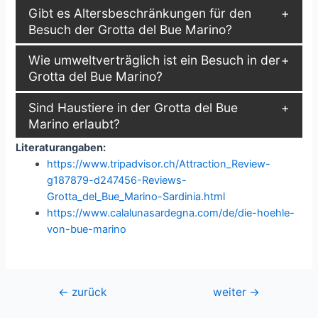
Gibt es Altersbeschränkungen für den
Besuch der Grotta del Bue Marino?
Wie umweltverträglich ist ein Besuch in der
Grotta del Bue Marino?
Sind Haustiere in der Grotta del Bue
Marino erlaubt?
Literaturangaben:
https://www.tripadvisor.ch/Attraction_Review-
g187879-d247456-Reviews-
Grotta_del_Bue_Marino-Sardinia.html
https://www.calalunasardegna.com/de/die-hoehle-
von-bue-marino
Beitragsnavigation
←
zurück
weiter
→