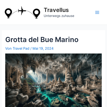
Zum
Inhalt
Travellus
springen
Main
Unterwegs zuhause
Men
Grotta del Bue Marino
Von
Travel Pad
/
Mai 19, 2024