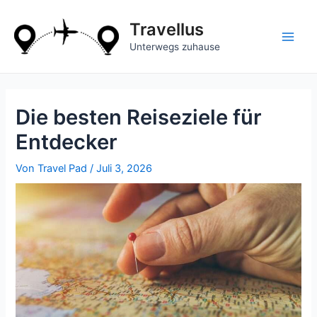
Zum
Inhalt
Travellus
springen
Main
Unterwegs zuhause
Men
Die besten Reiseziele für
Entdecker
Von
Travel Pad
/
Juli 3, 2026