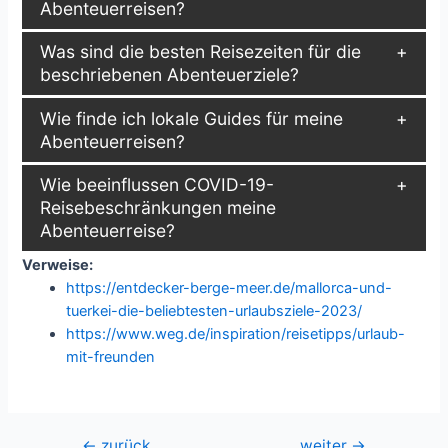
Abenteuerreisen?
Was sind die besten Reisezeiten für die
beschriebenen Abenteuerziele?
Wie finde ich lokale Guides für meine
Abenteuerreisen?
Wie beeinflussen COVID-19-
Reisebeschränkungen meine
Abenteuerreise?
Verweise:
https://entdecker-berge-meer.de/mallorca-und-
tuerkei-die-beliebtesten-urlaubsziele-2023/
https://www.weg.de/inspiration/reisetipps/urlaub-
mit-freunden
Beitragsnavigation
←
zurück
weiter
→