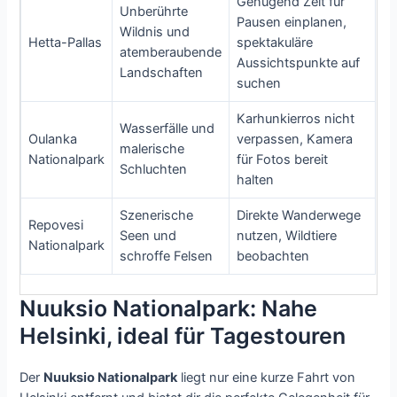
Genügend Zeit für
Unberührte
Pausen einplanen,
Wildnis und
Hetta-Pallas
spektakuläre
atemberaubende
Aussichtspunkte auf
Landschaften
suchen
Karhunkierros nicht
Wasserfälle und
Oulanka
verpassen, Kamera
malerische
Nationalpark
für Fotos bereit
Schluchten
halten
Szenerische
Direkte Wanderwege
Repovesi
Seen und
nutzen, Wildtiere
Nationalpark
schroffe Felsen
beobachten
Nuuksio Nationalpark: Nahe
Helsinki, ideal für Tagestouren
Der
Nuuksio Nationalpark
liegt nur eine kurze Fahrt von