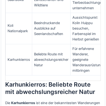
Tierbeobachtungen
Wildtiere
unternehmen
Aussichtspunkt
Beeindruckende
Kolin Huippu
Koli
Ausblicke auf
besuchen,
Nationalpark
Seenlandschaften
Farbenspiel im
Herbst genießen
Für erfahrene
Beliebte Route mit
Wanderer,
Karhunkierros
abwechslungsreicher
geeignete
Natur
Wanderausrüstung
mitbringen
Karhunkierros: Beliebte Route
mit abwechslungsreicher Natur
Die
Karhunkierros
ist eine der bekanntesten Wanderungen