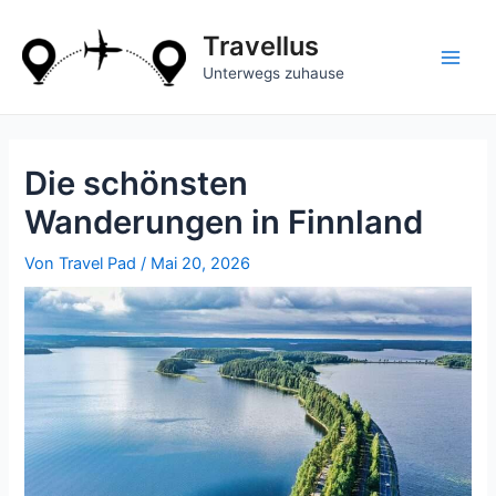
Zum
Inhalt
Travellus
springen
Main
Unterwegs zuhause
Men
Die schönsten
Wanderungen in Finnland
Von
Travel Pad
/
Mai 20, 2026