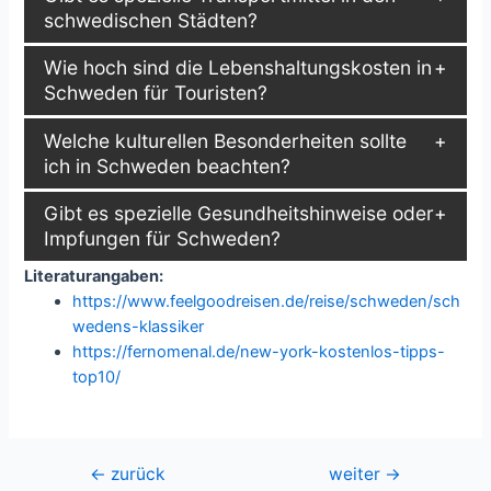
schwedischen Städten?
Wie hoch sind die Lebenshaltungskosten in
Schweden für Touristen?
Welche kulturellen Besonderheiten sollte
ich in Schweden beachten?
Gibt es spezielle Gesundheitshinweise oder
Impfungen für Schweden?
Literaturangaben:
https://www.feelgoodreisen.de/reise/schweden/sch
wedens-klassiker
https://fernomenal.de/new-york-kostenlos-tipps-
top10/
Beitragsnavigation
←
zurück
weiter
→