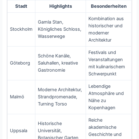
Stadt
Highlights
Besonderheiten
Kombination aus
Gamla Stan,
historischer und
Stockholm
Königliches Schloss,
moderner
Wasserwege
Architektur
Festivals und
Schöne Kanäle,
Veranstaltungen
Göteborg
Saluhallen, kreative
mit kulinarischem
Gastronomie
Schwerpunkt
Lebendige
Moderne Architektur,
Atmosphäre und
Malmö
Strandpromenade,
Nähe zu
Turning Torso
Kopenhagen
Reiche
Historische
akademische
Uppsala
Universität,
Geschichte und
Botanischer Garten