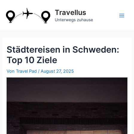
Zum
Inhalt
Travellus
springen
Main
Unterwegs zuhause
Men
Städtereisen in Schweden:
Top 10 Ziele
Von
Travel Pad
/
August 27, 2025