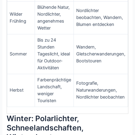
Blühende Natur,
Nordlichter
Wilder
Nordlichter,
beobachten, Wandern,
Frühling
angenehmes
Blumen entdecken
Wetter
Bis zu 24
Stunden
Wandern,
Sommer
Tageslicht, ideal
Gletscherwanderungen,
für Outdoor-
Bootstouren
Aktivitäten
Farbenprächtige
Fotografie,
Landschaft,
Herbst
Naturwanderungen,
weniger
Nordlichter beobachten
Touristen
Winter: Polarlichter,
Schneelandschaften,